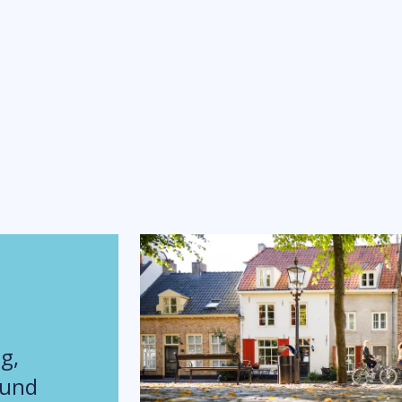
g,
 und