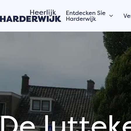
Entdecken Sie
Ve
Harderwijk
Hansestadt
Wasser
D
Veluwe
A
Dörfer
Geschichten aus
der Stadt
o
Die Einwohner von
De luttek
Hardewijk erzählen
T
V