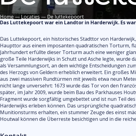
V
e
Home
—
Locaties
—
De luttekepoort
Das Luttekepoort war ein Landtor in Harderwijk. Es war 
Das Luttekepoort, ein historisches Stadttor von Harderwijk,
Haupttor aus einem imposanten quadratischen Torturm, flan
Jahrhundert erfüllte dieser Torturm auch eine weniger glan
große Teile Harderwijks in Schutt und Asche legte, wurde 
als Versammlungsort, an dem wichtige Entscheidungen zum
des Herzogs von Geldern erheblich erweitert. Ein großes M
aus zwei massiven Rundtürmen mit jeweils etwa neun Meter
nicht lange unversehrt: 1673 wurde das Tor von den französ
später, im Jahr 2009, wurde beim Bau des Parkhauses Houtwa
Fragment wurde sorgfältig umgebettet und ist nun Teil d
Harderwijks erleben können. Das ursprüngliche quadratisch
Munitionsturms erhalten, ein stummer Zeuge des einst mä
Houtwal können die Überreste besichtigen und in die reiche
Kontakt