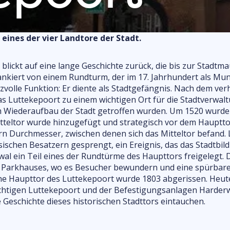
Essen & Trinken
eranstaltungskalender
in
Einkaufen
Märkte
eines der vier Landtore der Stadt.
Spaß im Freien
 blickt auf eine lange Geschichte zurück, die bis zur Stadtm
Spaß drinnen
kiert von einem Rundturm, der im 17. Jahrhundert als Munit
Sehenswürdigkeiten
zvolle Funktion: Er diente als Stadtgefängnis. Nach dem ve
Kinder & Familie
das Luttekepoort zu einem wichtigen Ort für die Stadtverw
 Wiederaufbau der Stadt getroffen wurden. Um 1520 wurde 
itteltor wurde hinzugefügt und strategisch vor dem Hauptto
n Durchmesser, zwischen denen sich das Mitteltor befand. 
ischen Besatzern gesprengt, ein Ereignis, das das Stadtbild
l ein Teil eines der Rundtürme des Haupttors freigelegt. D
es Parkhauses, wo es Besucher bewundern und eine spürbar
e Haupttor des Luttekepoort wurde 1803 abgerissen. Heute 
chtigen Luttekepoort und der Befestigungsanlagen Harderw
 Geschichte dieses historischen Stadttors eintauchen.