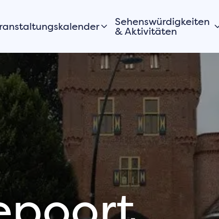
Sehenswürdigkeiten
ranstaltungskalender
& Aktivitäten
Heute
Stadtrundgang
Morgen
Promenade & Strände
ieses Wochenende
Wandern
lles anzeigen
Radfahren
Routen
Fahren
Möchtest du auch
Stadtparks
deine Veranstaltung
Aussichtspunkte
der Aktivität in
Harderwijk
Museen
epoort
anmelden?
Kultur
rage deine
Geschichte
eranstaltung in den