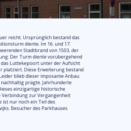
Harderwijk
Routen
Grundriss
Häufig gestellte
Fragen
auer reicht. Ursprünglich bestand das
ionsturm diente. Im 16. und 17.
rheerenden Stadtbrand von 1503, der
altung. Der Turm diente vorübergehend
das Luttekepoort unter der Aufsicht
r platziert. Diese Erweiterung bestand
Leider blieb dieser imposante Anbau
 nachhaltig prägte. Jahrhunderte
ieses einzigartige historische
e Verbindung zur Vergangenheit
ist nur noch ein Teil des
ijks. Besucher des Parkhauses