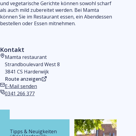
und vegetarische Gerichte können sowohl scharf
ein
als auch mild zubereitet werden. Bei Mamta
können Sie im Restaurant essen, ein Abendessen
bestellen oder Essen mitnehmen.
Kontakt
Mamta restaurant
Adresse
Strandboulevard West 8
3841 CS Harderwijk
Route anzeigen
E-Mail senden
E-Mail-Adresse
0341 266 377
Telefonnummer
Tipps & Neuigkeiten