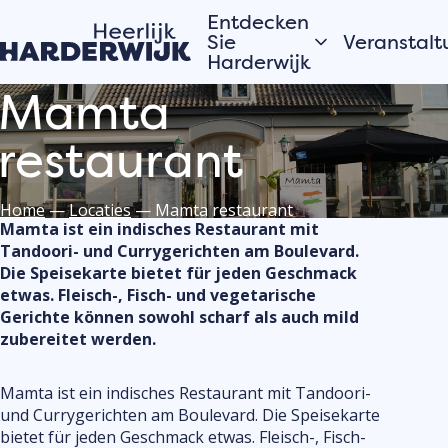
Entdecken
Sie
Veranstalt
Harderwijk
Mamta
Heute
Hansestadt
Morgen
restaurant
Wasser
Dieses Wo
Veluwe
Alles anzei
Home
—
Locaties
—
Mamta restaurant
Dörfer
Mamta ist ein indisches Restaurant mit
Tandoori- und Currygerichten am Boulevard.
Die Speisekarte bietet für jeden Geschmack
Möchtest
etwas. Fleisch-, Fisch- und vegetarische
Geschichten aus
deine Ve
Gerichte können sowohl scharf als auch mild
der Stadt
oder Akti
zubereitet werden.
Harderwi
Die Einwohner von
Hardewijk erzählen
anmelde
Mamta ist ein indisches Restaurant mit Tandoori-
Trage dein
und Currygerichten am Boulevard. Die Speisekarte
Veranstalt
bietet für jeden Geschmack etwas. Fleisch-, Fisch-
Veranstalt