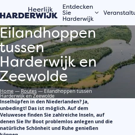
Entdecken
Sie
Veranstalt
Harderwijk
Eilandhoppen
Heute
Hansestadt
tussen
Morgen
Wasser
Dieses Wo
Harderwijk en
Veluwe
Alles anzei
Dörfer
Zeewolde
Möchtest
Geschichten aus
Home
—
Routes
—
Eilandhoppen tussen
deine Ve
Harderwijk en Zeewolde
der Stadt
oder Akti
Inselhüpfen in den Niederlanden? Ja,
Harderwi
Die Einwohner von
unbedingt! Das ist möglich. Auf dem
Hardewijk erzählen
anmelde
Veluwesee finden Sie zahlreiche Inseln, auf
denen Sie Ihr Boot problemlos anlegen und die
Trage dein
natürliche Schönheit und Ruhe genießen
Veranstalt
können.
Veranstalt