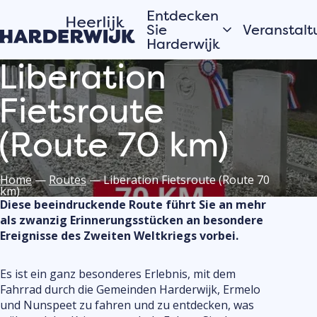
Entdecken
Sie
Veranstalt
Harderwijk
Liberation
Heute
Hansestadt
Fietsroute
Morgen
Wasser
Dieses Wo
(Route 70 km)
Veluwe
Alles anzei
Dörfer
Home
—
Routes
—
Liberation Fietsroute (Route 70
km)
Möchtest
Diese beeindruckende Route führt Sie an mehr
Geschichten aus
deine Ve
als zwanzig Erinnerungsstücken an besondere
der Stadt
oder Akti
Ereignisse des Zweiten Weltkriegs vorbei.
Harderwi
Die Einwohner von
Hardewijk erzählen
anmelde
Es ist ein ganz besonderes Erlebnis, mit dem
Trage dein
Fahrrad durch die Gemeinden Harderwijk, Ermelo
Veranstalt
und Nunspeet zu fahren und zu entdecken, was
Veranstalt