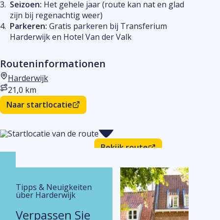
Seizoen:
Het gehele jaar (route kan nat en glad
zijn bij regenachtig weer)
Parkeren:
Gratis parkeren bij Transferium
Harderwijk en Hotel Van der Valk
Routeninformationen
Harderwijk
Startort
21,0 km
Entfernung
Naar startlocatie
Bekijk route
Tipps & Neuigkeiten
über Harderwijk
Verpassen Sie