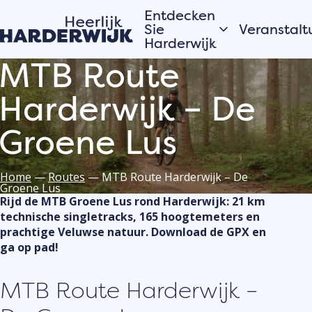
Entdecken
Sie
Veranstalt
Harderwijk
MTB Route
Heute
Hansestadt
Harderwijk – De
Morgen
Wasser
Dieses Wo
Groene Lus
Veluwe
Alles anzei
Dörfer
Home
—
Routes
—
MTB Route Harderwijk – De
Groene Lus
Möchtest
Rijd de MTB Groene Lus rond Harderwijk: 21 km
Geschichten aus
deine Ve
technische singletracks, 165 hoogtemeters en
der Stadt
oder Akti
prachtige Veluwse natuur. Download de GPX en
Harderwi
ga op pad!
Die Einwohner von
Hardewijk erzählen
anmelde
MTB Route Harderwijk –
Trage dein
Veranstalt
Veranstalt