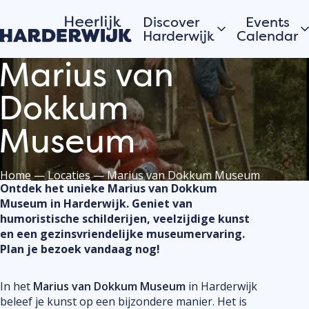
Discover
Events
Harderwijk
Calendar
Marius van
Hanseatic city
Today
Dokkum
Water
Morgen
Veluwe
This week
Museum
Villages
View all
Home
—
Locaties
—
Marius van Dokkum Museum
Ontdek het unieke Marius van Dokkum
Stories of the city
Would you
Museum in Harderwijk. Geniet van
register 
humoristische schilderijen, veelzijdige kunst
Hardewijk residents
event or 
en een gezinsvriendelijke museumervaring.
share their stories
Plan je bezoek vandaag nog!
in Harder
Submit you
the calend
In het
Marius van Dokkum Museum
in Harderwijk
beleef je kunst op een bijzondere manier. Het is