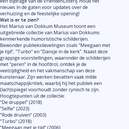
een bijdrage van de VriendenLoterij. Houd het
nieuws in de gaten voor updates over de
verhuizing en de feestelijke opening!
Wat is er te zien?
Het Marius van Dokkum Museum toont een
uitgebreide collectie van Marius van Dokkums
kenmerkende humoristische schilderijen.
Bewonder publiekslievelingen zoals "Meegaan met
je tijd", "Turbo" en "Dansje in de kerk". Naast deze
grappige voorstellingen, waaronder de schilderijen
met "peren" in de hoofdrol, ontdek je de
veelzijdigheid en het vakmanschap van deze
kunstenaar. Zijn werken bevatten vaak milde
maatschappijkritiek, waarbij hij het publiek een
(lach)spiegel voorhoudt zonder cynisch te zijn.
Hoogtepunten uit de collectie:
"De druppel" (2018)
"Selfie" (2023)
"Rode druiven" (2003)
"Turbo" (2018)
"Meegaan met je tijd" (2006)