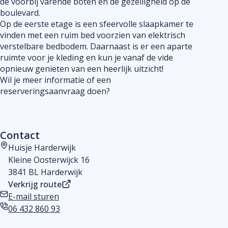
de voorbij varende boten en de gezelligheid op de
boulevard.
Op de eerste etage is een sfeervolle slaapkamer te
vinden met een ruim bed voorzien van elektrisch
verstelbare bedbodem. Daarnaast is er een aparte
ruimte voor je kleding en kun je vanaf de vide
opnieuw genieten van een heerlijk uitzicht!
Wil je meer informatie of een
reserveringsaanvraag doen?
Contact
Huisje Harderwijk
Adres
Kleine Oosterwijck 16
3841 BL Harderwijk
Verkrijg route
E-mail sturen
E-mailadres
06 432 860 93
Telefoonnummer