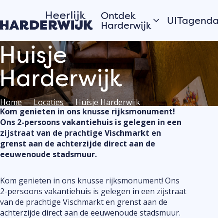
Ontdek
UITagend
Harderwijk
Huisje
Vandaag
Hanzestad
Morgen
Harderwijk
Water
Dit weeke
Veluwe
Bekijk alles
Dorpen
Home
—
Locaties
—
Huisje Harderwijk
Kom genieten in ons knusse rijksmonument!
Ons 2-persoons vakantiehuis is gelegen in een
zijstraat van de prachtige Vischmarkt en
Ook jouw
Verhalen van de
grenst aan de achterzijde direct aan de
evenemen
stad
eeuwenoude stadsmuur.
activiteit
Hardewijkers
Harderwi
vertellen
Kom genieten in ons knusse rijksmonument! Ons
aanmeld
2-persoons vakantiehuis is gelegen in een zijstraat
Meld jouw
van de prachtige Vischmarkt en grenst aan de
evenement
achterzijde direct aan de eeuwenoude stadsmuur.
de UITage