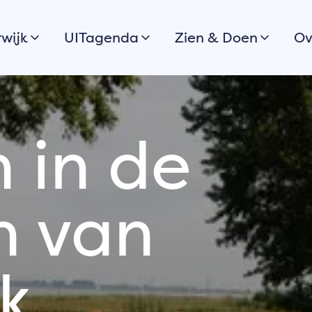
wijk
UITagenda
Zien & Doen
Ov
Vandaag
Stadswandeling
H
Morgen
Boulevard & Stranden
Dit weekend
Wandelen
V
 in de
Bekijk alles
Fietsen
C
Routes
G
Varen
S
n van
 de
Ook jouw
Stadsparken
S
evenement of
uitkijkpunten
G
activiteit in
Musea
Harderwijk
k
aanmelden?
Cultuur
Historie
Meld jouw
evenement aan voor
Eten & drinken