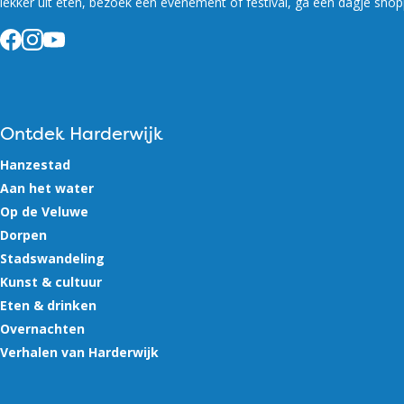
lekker uit eten, bezoek een evenement of festival, ga een dagje shop
Facebook
Instagram
YouTube
Ontdek Harderwijk
Hanzestad
Aan het water
Op de Veluwe
Dorpen
Stadswandeling
Kunst & cultuur
Eten & drinken
Overnachten
Verhalen van Harderwijk