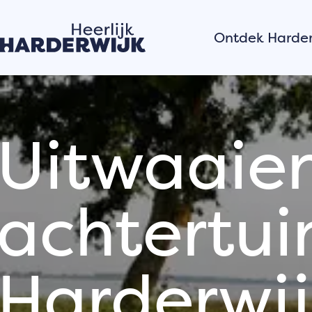
Ontdek Harder
Hanzestad
Water
Veluwe
Uitwaaien
Dorpen
achtertui
Verhalen van
stad
Hardewijkers
vertellen
Harderwij