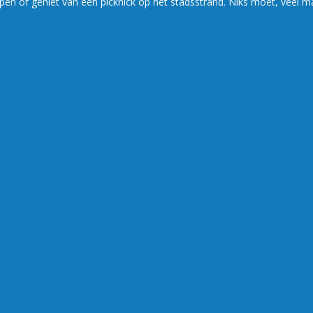
pen of geniet van een picknick op het stadsstrand. Niks moet, veel m