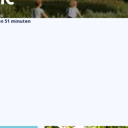
de UITagenda
Winkelen
jk
Markten
en 51 minuten
Buitenplezier
Binnenpret
attracties
Kids & familie
Aanmelden
bedrijf