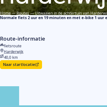
Home
—
Routes
—
Uitwaaien in de achtertuin van Harderwi
Normale fiets 2 uur en 19 minuten en met e-bike 1 uur 
Route-informatie
fietsroute
Type route
Harderwijk
Startlocatie
40,0 km
Afstand
Naar startlocatie