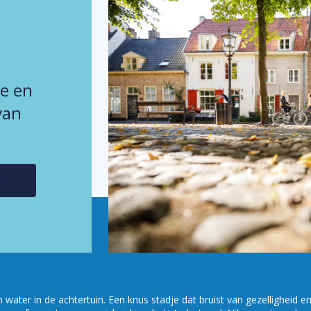
ie en
van
ater in de achtertuin. Een knus stadje dat bruist van gezelligheid en 