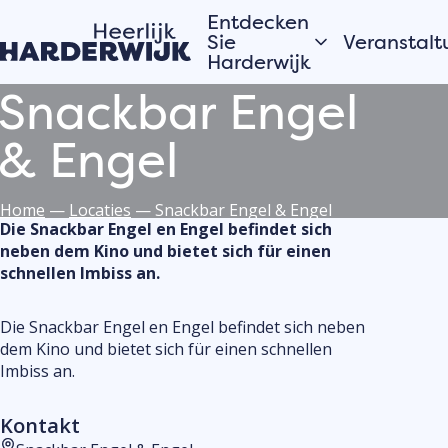
Entdecken
Sie
Veranstalt
Harderwijk
Snackbar Engel
Heute
Hansestadt
Morgen
& Engel
Wasser
Dieses Wo
Veluwe
Alles anzei
Home
—
Locaties
—
Snackbar Engel & Engel
Dörfer
Die Snackbar Engel en Engel befindet sich
neben dem Kino und bietet sich für einen
schnellen Imbiss an.
Möchtest
Geschichten aus
deine Ve
der Stadt
oder Akti
Die Snackbar Engel en Engel befindet sich neben
dem Kino und bietet sich für einen schnellen
Harderwi
Die Einwohner von
Imbiss an.
Hardewijk erzählen
anmelde
Trage dein
Kontakt
Veranstalt
Veranstalt