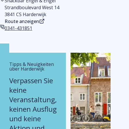
Snackbar Engel & Engel
Adresse
ein
Strandboulevard West 14
3841 CS Harderwijk
Route anzeigen
0341-431851
Telefonnummer
Tipps & Neuigkeiten
über Harderwijk
Verpassen Sie
keine
Veranstaltung,
keinen Ausflug
und keine
Aktion und