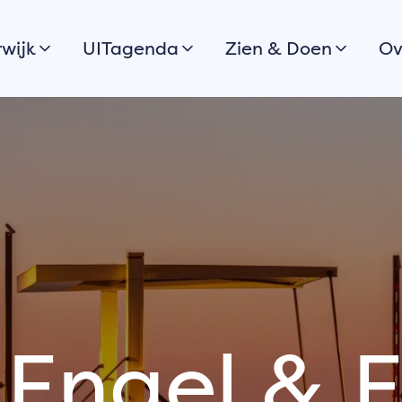
wijk
UITagenda
Zien & Doen
Ov
Vandaag
Stadswandeling
H
Morgen
Boulevard & Stranden
Dit weekend
Wandelen
V
Bekijk alles
Fietsen
C
Routes
G
Varen
S
 de
Ook jouw
Stadsparken
S
evenement of
uitkijkpunten
G
activiteit in
Musea
Harderwijk
Engel & 
aanmelden?
Cultuur
Historie
Meld jouw
evenement aan voor
Eten & drinken