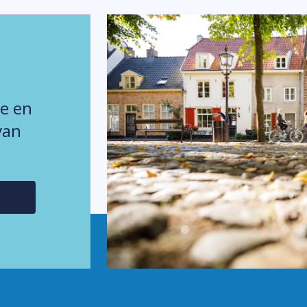
ie en
van