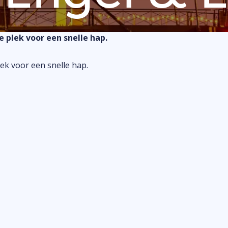
de UITagenda
Winkelen
Markten
e plek voor een snelle hap.
Buitenplezier
Binnenpret
ek voor een snelle hap.
attracties
Kids & familie
Aanmelden
bedrijf