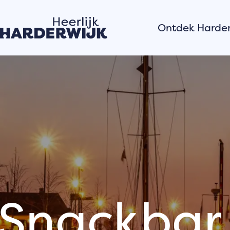
Ontdek Harder
Hanzestad
Water
Veluwe
Dorpen
Verhalen van
stad
Hardewijkers
vertellen
Snackbar 