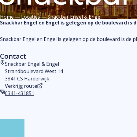
Home
—
Locaties
—
Snackbar Engel & Engel
Snackbar Engel en Engel is gelegen op de boulevard is d
Snackbar Engel en Engel is gelegen op de boulevard is de pl
Contact
Snackbar Engel & Engel
Adres
Strandboulevard West 14
3841 CS Harderwijk
Verkrijg route
0341-431851
Telefoonnummer